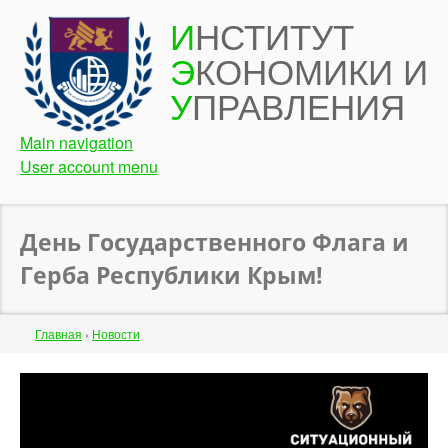
Перейти
И
НСТИТУТ
к
Э
КОНОМИКИ И
основному
содержанию
У
ПРАВЛЕНИЯ
Main navigation
User account menu
День Государственного Флага и
Герба Республики Крым!
Строка
Главная
›
Новости
навигации
Back
to
top